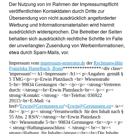
Der Nutzung von im Rahmen der Impressumspflicht
veröffentlichten Kontaktdaten durch Dritte zur
Übersendung von nicht ausdrücklich angeforderter
Werbung und Informationsmaterialien wird hiermit
ausdrücklich widersprochen. Die Betreiber der Seiten
behalten sich ausdrücklich rechtliche Schritte im Falle
der unverlangten Zusendung von Werbeinformationen,
etwa durch Spam-Mails, vor.
Impressum vom
impressum-generator.de
der
Rechtsanwältin
Franziska Hasselbach, Bonn
****************<div class=
'impressum'>< h1>Impressum< /h1>< p>Angaben gemäß §
5 TMG</p><p>Erwin Platzdasch <br> Wiesenstraße
5<br> 99834 Gerstungen <br> </p><p> <strong>Vertreten
durch: </strong><br>Erwin Platzdasch<br>< /p>< p><
strong>Kontakt: </strong> <br>Telefon: 036922
29115<br>E-Mail: <a
href='
Erwin@Gerstungen.eu
'>
Erwin@Gerstungen.eu
< /a><
/br>< /p>< p>< strong>Verantwortlich für den Inhalt nach §
55 Abs. 2 RStV:</strong><br>Erwin Platzdasch
<br> Wiesenstraße 5<br> 99834 Gerstungen <br></p> < p>
< strong>Haftungsausschluss: < /strong>< br>< br><
strong>Haftung für Inhalte</strong><br><br>Die Inhalte