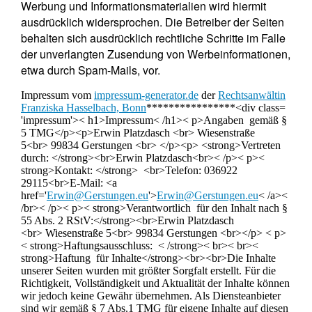
Werbung und Informationsmaterialien wird hiermit
ausdrücklich widersprochen. Die Betreiber der Seiten
behalten sich ausdrücklich rechtliche Schritte im Falle
der unverlangten Zusendung von Werbeinformationen,
etwa durch Spam-Mails, vor.
Impressum vom
impressum-generator.de
der
Rechtsanwältin
Franziska Hasselbach, Bonn
****************<div class=
'impressum'>< h1>Impressum< /h1>< p>Angaben gemäß §
5 TMG</p><p>Erwin Platzdasch <br> Wiesenstraße
5<br> 99834 Gerstungen <br> </p><p> <strong>Vertreten
durch: </strong><br>Erwin Platzdasch<br>< /p>< p><
strong>Kontakt: </strong> <br>Telefon: 036922
29115<br>E-Mail: <a
href='
Erwin@Gerstungen.eu
'>
Erwin@Gerstungen.eu
< /a><
/br>< /p>< p>< strong>Verantwortlich für den Inhalt nach §
55 Abs. 2 RStV:</strong><br>Erwin Platzdasch
<br> Wiesenstraße 5<br> 99834 Gerstungen <br></p> < p>
< strong>Haftungsausschluss: < /strong>< br>< br><
strong>Haftung für Inhalte</strong><br><br>Die Inhalte
unserer Seiten wurden mit größter Sorgfalt erstellt. Für die
Richtigkeit, Vollständigkeit und Aktualität der Inhalte können
wir jedoch keine Gewähr übernehmen. Als Diensteanbieter
sind wir gemäß § 7 Abs.1 TMG für eigene Inhalte auf diesen