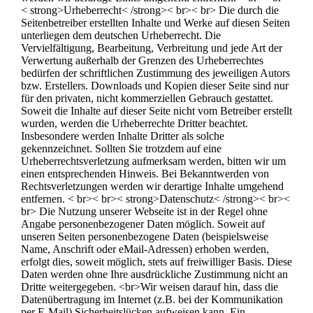
< strong>Urheberrecht< /strong>< br>< br> Die durch die
Seitenbetreiber erstellten Inhalte und Werke auf diesen Seiten
unterliegen dem deutschen Urheberrecht. Die
Vervielfältigung, Bearbeitung, Verbreitung und jede Art der
Verwertung außerhalb der Grenzen des Urheberrechtes
bedürfen der schriftlichen Zustimmung des jeweiligen Autors
bzw. Erstellers. Downloads und Kopien dieser Seite sind nur
für den privaten, nicht kommerziellen Gebrauch gestattet.
Soweit die Inhalte auf dieser Seite nicht vom Betreiber erstellt
wurden, werden die Urheberrechte Dritter beachtet.
Insbesondere werden Inhalte Dritter als solche
gekennzeichnet. Sollten Sie trotzdem auf eine
Urheberrechtsverletzung aufmerksam werden, bitten wir um
einen entsprechenden Hinweis. Bei Bekanntwerden von
Rechtsverletzungen werden wir derartige Inhalte umgehend
entfernen. < br>< br>< strong>Datenschutz< /strong>< br><
br> Die Nutzung unserer Webseite ist in der Regel ohne
Angabe personenbezogener Daten möglich. Soweit auf
unseren Seiten personenbezogene Daten (beispielsweise
Name, Anschrift oder eMail-Adressen) erhoben werden,
erfolgt dies, soweit möglich, stets auf freiwilliger Basis. Diese
Daten werden ohne Ihre ausdrückliche Zustimmung nicht an
Dritte weitergegeben. <br>Wir weisen darauf hin, dass die
Datenübertragung im Internet (z.B. bei der Kommunikation
per E-Mail) Sicherheitslücken aufweisen kann. Ein