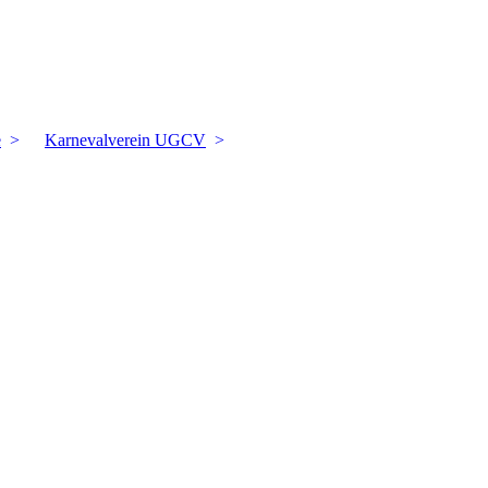
e
Karnevalverein UGCV