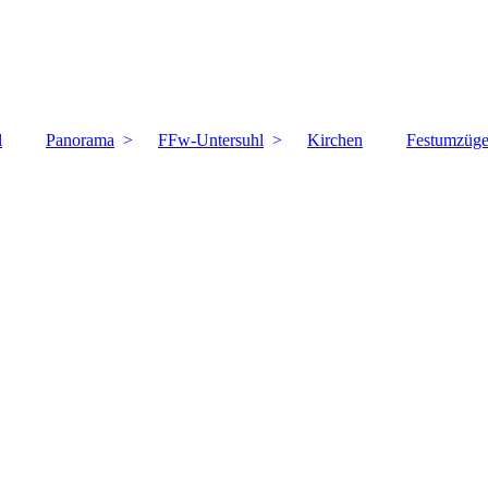
l
Panorama
FFw-Untersuhl
Kirchen
Festumzüg