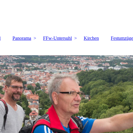
l
Panorama
FFw-Untersuhl
Kirchen
Festumzüg