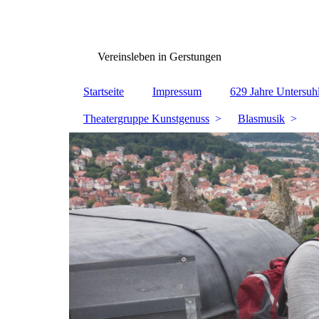
www.Gerstungen.eu
Vereinsleben in Gerstungen
Startseite
Impressum
629 Jahre Untersuh
Theatergruppe Kunstgenuss
Blasmusik