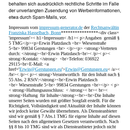
behalten sich ausdrücklich rechtliche Schritte im Falle
der unverlangten Zusendung von Werbeinformationen,
etwa durch Spam-Mails, vor.
Impressum vom
impressum-generator.de
der
Rechtsanwältin
Franziska Hasselbach, Bonn
****************<div class=
'impressum'>< h1>Impressum< /h1>< p>Angaben gemäß §
5 TMG</p><p>Erwin Platzdasch <br> Wiesenstraße
5<br> 99834 Gerstungen <br> </p><p> <strong>Vertreten
durch: </strong><br>Erwin Platzdasch<br>< /p>< p><
strong>Kontakt: </strong> <br>Telefon: 036922
29115<br>E-Mail: <a
href='
Erwin@Gerstungen.eu
'>
Erwin@Gerstungen.eu
< /a><
/br>< /p>< p>< strong>Verantwortlich für den Inhalt nach §
55 Abs. 2 RStV:</strong><br>Erwin Platzdasch
<br> Wiesenstraße 5<br> 99834 Gerstungen <br></p> < p>
< strong>Haftungsausschluss: < /strong>< br>< br><
strong>Haftung für Inhalte</strong><br><br>Die Inhalte
unserer Seiten wurden mit größter Sorgfalt erstellt. Für die
Richtigkeit, Vollständigkeit und Aktualität der Inhalte können
wir jedoch keine Gewähr übernehmen. Als Diensteanbieter
sind wir gemäß § 7 Abs.1 TMG für eigene Inhalte auf diesen
Seiten nach den allgemeinen Gesetzen verantwortlich. Nach
§§ 8 bis 10 TMG sind wir als Diensteanbieter jedoch nicht