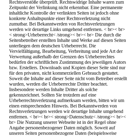
Rechtsverstöße überprüft. Rechtswidrige Inhalte waren zum
Zeitpunkt der Verlinkung nicht erkennbar. Eine permanente
inhaltliche Kontrolle der verlinkten Seiten ist jedoch ohne
konkrete Anhaltspunkte einer Rechtsverletzung nicht
zumutbar. Bei Bekanntwerden von Rechtsverletzungen
werden wir derartige Links umgehend entfernen. < br>< br>
< strong>Urheberrecht< /strong>< br>< br> Die durch die
Seitenbetreiber erstellten Inhalte und Werke auf diesen Seiten
unterliegen dem deutschen Urheberrecht. Die
Vervielfältigung, Bearbeitung, Verbreitung und jede Art der
Verwertung außerhalb der Grenzen des Urheberrechtes
bedürfen der schriftlichen Zustimmung des jeweiligen Autors
bzw. Erstellers. Downloads und Kopien dieser Seite sind nur
für den privaten, nicht kommerziellen Gebrauch gestattet.
Soweit die Inhalte auf dieser Seite nicht vom Betreiber erstellt
wurden, werden die Urheberrechte Dritter beachtet.
Insbesondere werden Inhalte Dritter als solche
gekennzeichnet. Sollten Sie trotzdem auf eine
Urheberrechtsverletzung aufmerksam werden, bitten wir um
einen entsprechenden Hinweis. Bei Bekanntwerden von
Rechtsverletzungen werden wir derartige Inhalte umgehend
entfernen. < br>< br>< strong>Datenschutz< /strong>< br><
br> Die Nutzung unserer Webseite ist in der Regel ohne
Angabe personenbezogener Daten möglich. Soweit auf
unseren Seiten personenbezogene Daten (beispielsweise